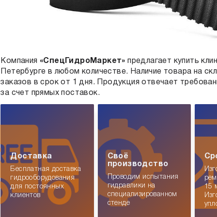
Компания
«
СпецГидроМаркет
»
предлагает купить
кли
Петербурге в любом количестве. Наличие товара на ск
заказов в срок от 1 дня. Продукция отвечает требова
за счет прямых поставок.
Доставка
Своё
Ср
производство
Бесплатная доставка
Изг
Проводим испытания
гидрооборудования
рем
гидравлики на
для постоянных
15 
специализированном
клиентов
Изг
стенде
упл