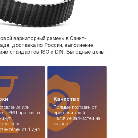
новой вариаторный ремень
в Санкт-
ладе, доставка по России, выполнение
ниям стандартов ISO и DIN. Выгодные цены
оки
Качество
отовление или
Прямые поставки от
онт РВД при вас за
призводителей.
минут.
Наличие запчастей на
отовление
складе.
отнителей от 1 дня