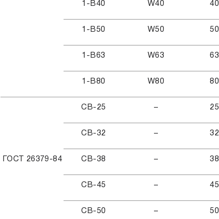
1-В40
W40
4
1-В50
W50
5
1-В63
W63
6
1-В80
W80
8
СВ-25
–
2
СВ-32
–
3
ГОСТ 26379-84
СВ-38
–
3
СВ-45
–
4
СВ-50
–
5