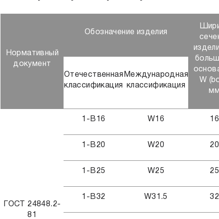
Шир
Обозначение изделия
сече
издели
Нормативный
боль
документ
основ
Отечественная
Международная
W (bo
классификация
классификация
м
1-В16
W16
1
1-В20
W20
2
1-В25
W25
2
1-В32
W31.5
3
ГОСТ 24848.2-
81