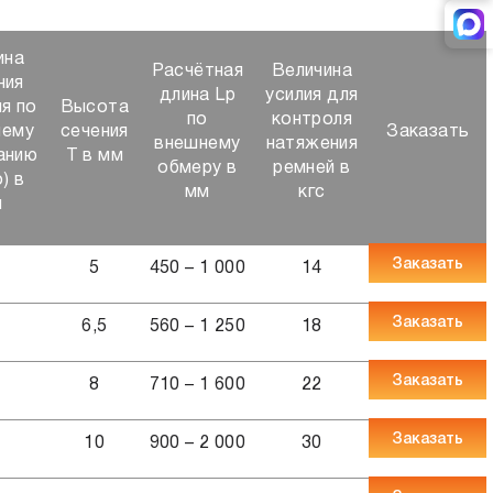
ина
Расчётная
Величина
ния
длина Lp
усилия для
я по
Высота
по
контроля
шему
сечения
Заказать
внешнему
натяжения
анию
Т в мм
обмеру в
ремней в
) в
мм
кгс
м
Заказать
6
5
450 – 1 000
14
Заказать
0
6,5
560 – 1 250
18
Заказать
5
8
710 – 1 600
22
Заказать
2
10
900 – 2 000
30