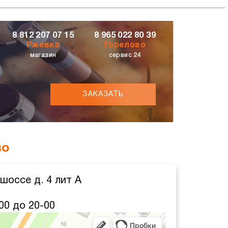
8 812 207 07 15
8 965 022 80 39
Ржевка
Горелово
магазин
сервис 24
ЗАКАЗАТЬ
во
шоссе д. 4 лит А
00 до 20-00
декс Карты