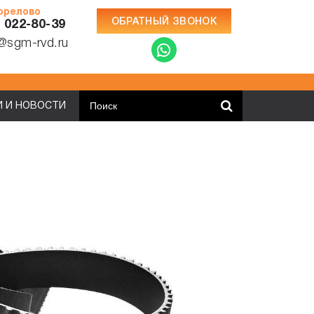
Горелово
ОБРАТНЫЙ ЗВОНОК
) 022-80-39
e@sgm-rvd.ru
5 минут
И И НОВОСТИ
И