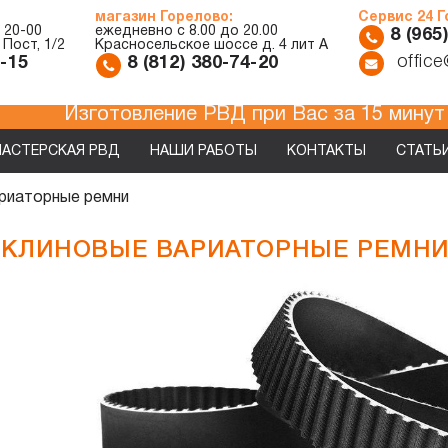
магазин Горелово:
Сервис 24 
 20-00
ежедневно с 8.00 до 20.00
8 (965
 Пост, 1/2
Красносельское шоссе д. 4 лит А
offic
7-15
8 (812) 380-74-20
Изготовление РВД при Вас за 1
АСТЕРСКАЯ РВД
НАШИ РАБОТЫ
КОНТАКТЫ
СТАТЬ
риаторные ремни
КЛИНОВЫЕ ВАРИАТОРНЫЕ РЕМН