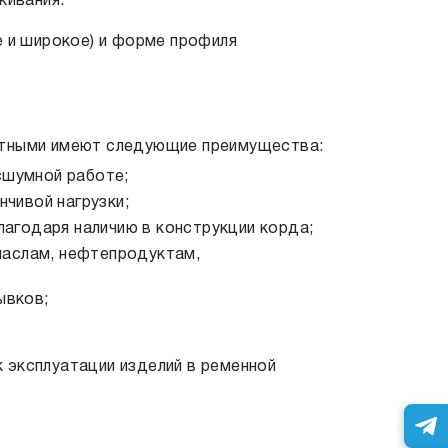
кивания.
е и широкое) и форме профиля
ртными имеют следующие преимущества:
сшумной работе;
нчивой нагрузки;
лагодаря наличию в конструкции корда;
 маслам, нефтепродуктам,
ывков;
 эксплуатации изделий в ременной