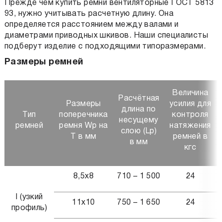
Прежде чем купить
ремни вентиляторные ГОСТ 5813
93
, нужно учитывать расчетную длину. Она
определяется расстоянием между валами и
диаметрами приводных шкивов. Наши специалисты
подберут изделие с подходящими типоразмерами.
Размеры ремней
Величина
Расчётная
Размеры
усилия для
длина по
Тип
поперечника
контроля
несущему
ремней
ремня Wp на
натяжения
слою (Lp)
Т в мм
ремней в
в мм
кгс
8,5х8
710 – 1 500
24
I (узкий
11х10
750 – 1 650
24
профиль)