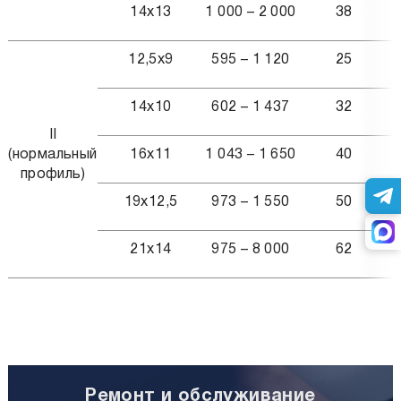
14х13
1 000 – 2 000
38
12,5х9
595 – 1 120
25
14х10
602 – 1 437
32
II
(нормальный
16х11
1 043 – 1 650
40
профиль)
19х12,5
973 – 1 550
50
21х14
975 – 8 000
62
Ремонт и обслуживание