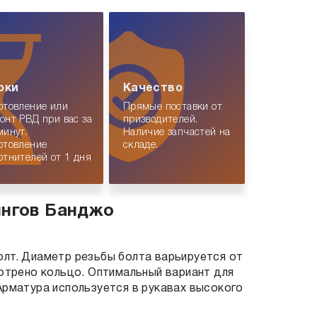
оки
Качество
отовление или
Прямые поставки от
онт РВД при вас за
призводителей.
минут.
Наличие запчастей на
отовление
складе.
отнителей от 1 дня
ингов Банджо
олт. Диаметр резьбы болта варьируется от
мотрено кольцо. Оптимальный вариант для
Арматура используется в рукавах высокого