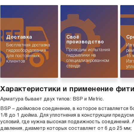
Доставка
Своё
Ср
производство
Бесплатная доставка
Изг
Проводим испытания
гидрооборудования
рем
гидравлики на
для постоянных
15 
специализированном
клиентов
Изг
стенде
упл
Характеристики и применение фит
Арматура бывает двух типов: BSP и Metric.
BSP – дюймовое соединение, в которое вставляется б
1/8 до 1 дюйма. Для уплотнения в конструкции предус
условий, где нужна высокая подвижность соединений. 
давления, диаметр которых составляет от 6 до 25 мм;