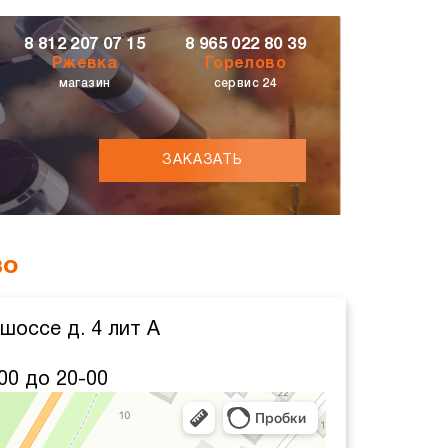
8 812 207 07 15
8 965 022 80 39
Ржевка
Горелово
магазин
сервис 24
ЗАКАЗАТЬ
во
шоссе д. 4 лит А
00 до 20-00
декс Карты