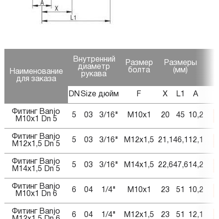
Внутренний
Размер
Размеры
диаметр
З
болта
(мм)
Наименование
рукава
для заказа
DN
Size
дюйм
F
X
L1
A
Фитинг Banjo
5
03
3/16"
M10x1
20
45
10,2
M10x1 Dn 5
Фитинг Banjo
5
03
3/16"
M12x1,5
21,1
46,1
12,1
M12x1,5 Dn 5
Фитинг Banjo
5
03
3/16"
M14x1,5
22,6
47,6
14,2
M14x1,5 Dn 5
Фитинг Banjo
6
04
1/4"
M10x1
23
51
10,2
M10x1 Dn 6
Фитинг Banjo
6
04
1/4"
M12x1,5
23
51
12,1