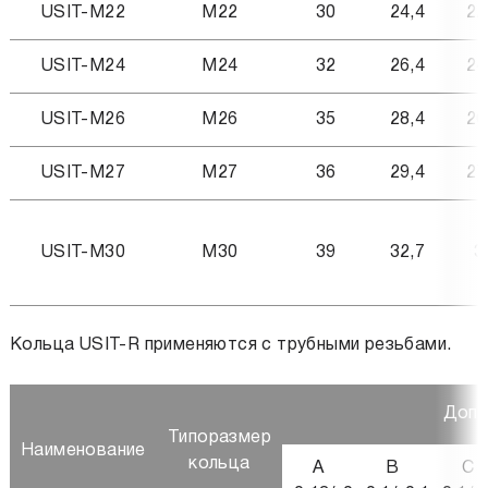
USIT-M22
М22
30
24,4
22
USIT-M24
М24
32
26,4
24
USIT-M26
M26
35
28,4
26
USIT-M27
M27
36
29,4
27
USIT-M30
M30
39
32,7
3
Кольца USIT-R применяются с трубными резьбами.
Допу
Типоразмер
Наименование
кольца
A
B
C