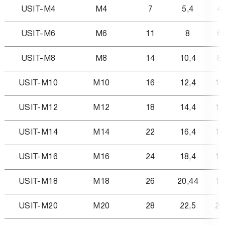
USIT-M4
M4
7
5,4
4,
USIT-M6
M6
11
8
6,
USIT-M8
M8
14
10,4
8,
USIT-M10
М10
16
12,4
10
USIT-M12
М12
18
14,4
12
USIT-M14
М14
22
16,4
14
USIT-M16
М16
24
18,4
16
USIT-M18
М18
26
20,44
18
USIT-M20
М20
28
22,5
20