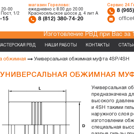
магазин Горелово:
Сервис 24 
 20-00
ежедневно с 8.00 до 20.00
8 (965
 Пост, 1/2
Красносельское шоссе д. 4 лит А
offic
7-15
8 (812) 380-74-20
Изготовление РВД при Вас
АСТЕРСКАЯ РВД
НАШИ РАБОТЫ
КОНТАКТЫ
СТАТЬ
Универсальная обжимная муфта 4SP/4SH
а обжимная
УНИВЕРСАЛЬНАЯ ОБЖИМНАЯ МУФТ
Универсальная об
предназначена дл
высокого давлен
и 4SH такими гил
наружного слоя р
изготовлении об
специальная высо