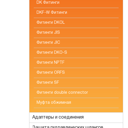
DK Фитинги
DKF-W Фитинги
Фитинги DKOL
Фитинги JIS
Фитинги JIC
Фитинги DKO-S
Фитинги NPTF
Фитинги ORFS
Фитинги SF
Фитинги double connector
Муфта обжимная
Адаптеры и соединения
Защита гидравлических шлангов