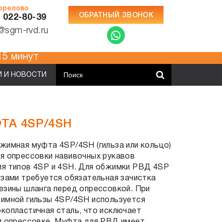
Горелово
ОБРАТНЫЙ ЗВОНОК
) 022-80-39
e@sgm-rvd.ru
 за 15 минут
И И НОВОСТИ
А 4SP/4SH
жимная муфта 4SP/4SH (гильза или кольцо)
я опрессовки навивочных рукавов
ия типов 4SP и 4SH. Для обжимки РВД 4SP
ьзами требуется обязательная зачистка
езины шланга перед опрессовкой. При
жимной гильзы 4SP/4SH используется
копластичная сталь, что исключает