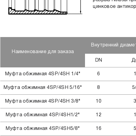
разрыв гильзы пр
цинковое антико
Внутренний диаме
Наименование для заказа
DN
Д
Муфта обжимная 4SP/4SH 1/4"
6
1
Муфта обжимная 4SP/4SH 5/16"
8
5
Муфта обжимная 4SP/4SH 3/8"
10
3
Муфта обжимная 4SP/4SH1/2"
12
1
Муфта обжимная 4SP/4SH5/8"
16
5