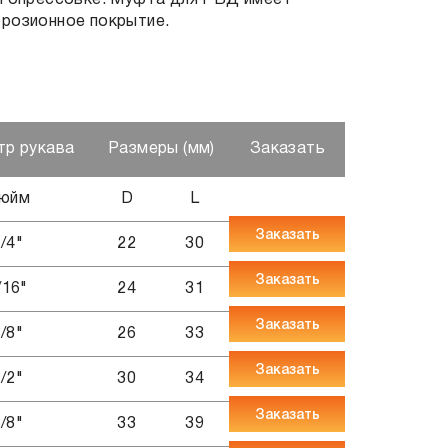
и опрессовке. Муфта для РВД имеет
ррозионное покрытие.
тр рукава
Размеры (мм)
Заказать
юйм
D
L
Заказать
/4"
22
30
Заказать
/16"
24
31
Заказать
/8"
26
33
Заказать
/2"
30
34
Заказать
/8"
33
39