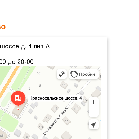
во
шоссе д. 4 лит А
00 до 20-00
декс Карты