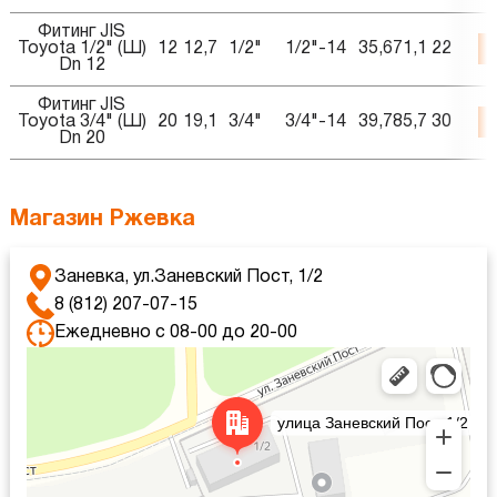
Фитинг JIS
Toyota 1/2" (Ш)
12
12,7
1/2"
1/2"-14
35,6
71,1
22
Dn 12
Фитинг JIS
Toyota 3/4" (Ш)
20
19,1
3/4"
3/4"-14
39,7
85,7
30
Dn 20
Магазин Ржевка
Заневка, ул.Заневский Пост, 1/2
8 (812) 207-07-15
Ежедневно с 08-00 до 20-00
Яндекс Карты
Яндекс Карты — транспорт, навигация, поиск мест