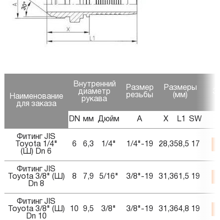
Внутренний
Размер
Размеры
диаметр
З
резьбы
(мм)
Наименование
рукава
для заказа
DN
мм
Дюйм
A
X
L1
SW
Фитинг JIS
Toyota 1/4"
6
6,3
1/4"
1/4"-19
28,3
58,5
17
(Ш) Dn 6
Фитинг JIS
Toyota 3/8" (Ш)
8
7,9
5/16"
3/8"-19
31,3
61,5
19
Dn 8
Фитинг JIS
Toyota 3/8" (Ш)
10
9,5
3/8"
3/8"-19
31,3
64,8
19
Dn 10