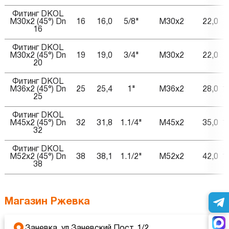
Фитинг DKOL
M30x2 (45°) Dn
16
16,0
5/8"
M30x2
22,0
7
16
Фитинг DKOL
M30x2 (45°) Dn
19
19,0
3/4"
M30x2
22,0
8
20
Фитинг DKOL
M36x2 (45°) Dn
25
25,4
1"
M36x2
28,0
1
25
Фитинг DKOL
M45x2 (45°) Dn
32
31,8
1.1/4"
M45x2
35,0
1
32
Фитинг DKOL
M52x2 (45°) Dn
38
38,1
1.1/2"
M52x2
42,0
1
38
Магазин Ржевка
Заневка, ул.Заневский Пост, 1/2