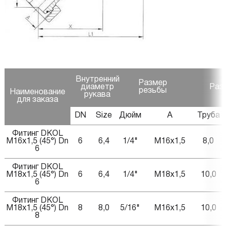
Внутренний
Размер
диаметр
Разм
резьбы
Наименование
рукава
для заказа
DN
Size
Дюйм
A
Труба
Фитинг DKOL
M16x1,5 (45°) Dn
6
6,4
1/4"
M16x1,5
8,0
3
6
Фитинг DKOL
M18x1,5 (45°) Dn
6
6,4
1/4"
M18x1,5
10,0
4
6
Фитинг DKOL
M18x1,5 (45°) Dn
8
8,0
5/16"
M16x1,5
10,0
4
8