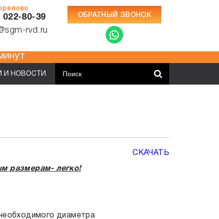
Горелово
ОБРАТНЫЙ ЗВОНОК
) 022-80-39
e@sgm-rvd.ru
 15 минут
И И НОВОСТИ
СКАЧАТЬ
ым размерам- легко!
 необходимого диаметра