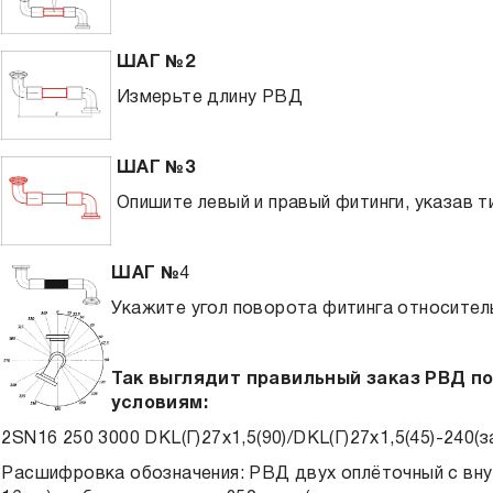
ШАГ №2
Измерьте длину РВД
ШАГ №3
Опишите левый и правый фитинги, указав тип
ШАГ №
4
Укажите угол поворота фитинга относитель
Так выглядит правильный заказ РВД п
условиям:
2SN16 250 3000 DKL(Г)27х1,5(90)/DKL(Г)27х1,5(45)-240(
Расшифровка обозначения: РВД двух оплёточный с вну