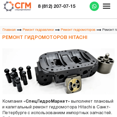
Изготовление РВД при Вас за 15 минут
8 (812) 207-07-15
Ремонт г
Главная
Ремонт гидравлики
Ремонт гидромоторов
РЕМОНТ ГИДРОМОТОРОВ HITACHI
Компания «
СпецГидроМаркет
» выполняет плановый
и капитальный ремонт гидромотора Hitachi в Санкт-
Петербурге с использованием импортных запчастей.