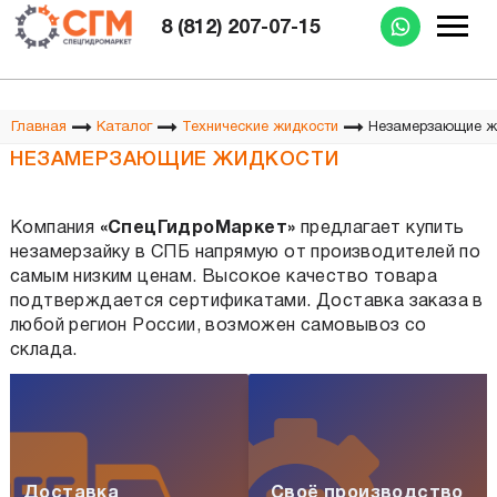
Изготовление РВД при Вас за 15 минут
8 (812) 207-07-15
Незамерзающие ж
Главная
Каталог
Технические жидкости
НЕЗАМЕРЗАЮЩИЕ ЖИДКОСТИ
Компания
«
СпецГидроМаркет
»
предлагает
купить
незамерзайку в СПБ
напрямую от производителей по
самым низким ценам. Высокое качество товара
подтверждается сертификатами. Доставка заказа в
любой регион России, возможен самовывоз со
склада.
Доставка
Своё производство