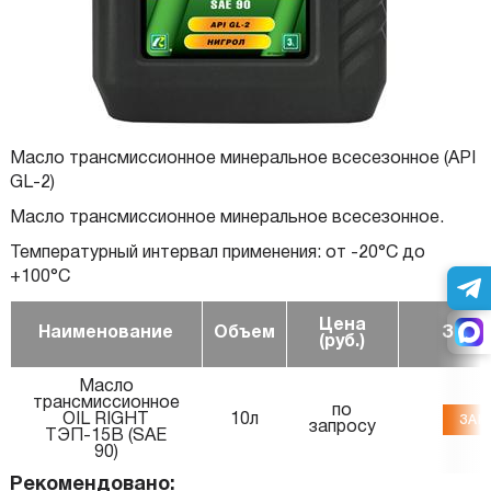
Масло трансмиссионное минеральное всесезонное (API
GL-2)
Масло трансмиссионное минеральное всесезонное.
Температурный интервал применения: от -20°C до
+100°C
Цена
Наименование
Объем
Зака
(руб.)
Масло
трансмиссионное
по
OIL RIGHT
10л
ЗАК
запросу
ТЭП-15В (SAE
90)
Рекомендовано: