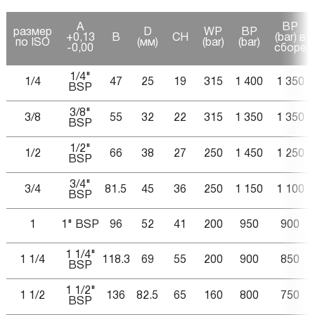
A
BP
размер
D
WP
BP
+0,13
B
CH
(bar) в
по ISO
(мм)
(bar)
(bar)
-0,00
сборе
1/4"
1/4
47
25
19
315
1 400
1 350
BSP
3/8"
3/8
55
32
22
315
1 350
1 350
BSP
1/2"
1/2
66
38
27
250
1 450
1 250
BSP
3/4"
3/4
81.5
45
36
250
1 150
1 100
BSP
1
1" BSP
96
52
41
200
950
900
1 1/4"
1 1/4
118.3
69
55
200
900
850
BSP
1 1/2"
1 1/2
136
82.5
65
160
800
750
BSP